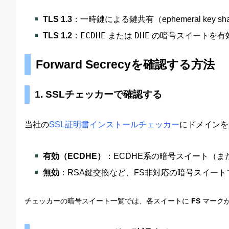
TLS 1.3
：一時鍵による鍵共有（ephemeral ke
TLS 1.2
：
ECDHE
または
DHE
の暗号スイートを有
Forward Secrecyを確認する方法
1. SSLチェッカーで確認する
当社の
SSL証明書インストールチェッカー
にドメインを入
有効（ECDHE）
：ECDHE系の暗号スイート（ま
無効
：RSA鍵交換など、FS非対応の暗号スイー
チェッカーの暗号スイート一覧では、各スイートに
FS
マーク