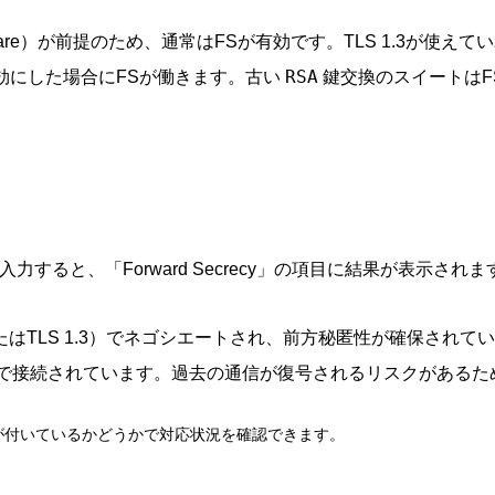
y share）が前提のため、通常はFSが有効です。TLS 1.3が使
効にした場合にFSが働きます。古い
RSA
鍵交換のスイートはF
力すると、「Forward Secrecy」の項目に結果が表示されま
たはTLS 1.3）でネゴシエートされ、前方秘匿性が確保されて
トで接続されています。過去の通信が復号されるリスクがあるた
が付いているかどうかで対応状況を確認できます。