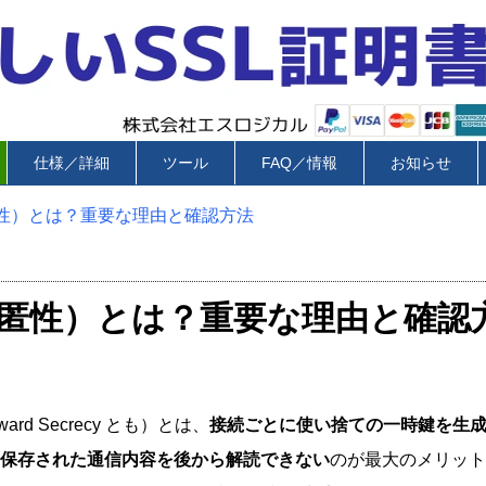
仕様／詳細
ツール
FAQ／情報
お知らせ
前方秘匿性）とは？重要な理由と確認方法
（前方秘匿性）とは？重要な理由と確認
rward Secrecy とも）とは、
接続ごとに使い捨ての一時鍵を生
保存された通信内容を後から解読できない
のが最大のメリット