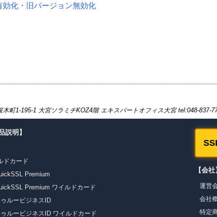
3有効化・旧バージョン無効化
-195-1 大宮ソラミチKOZ4階 エキスパートオフィス大宮 tel:048-837-7
商品説明】
S
ワイルドカード
【会社
kSSL Premium
運営
ckSSL Premium ワイルドカード
会社
ゥルービジネスID
特定
ゥルービジネスID ワイルドカード