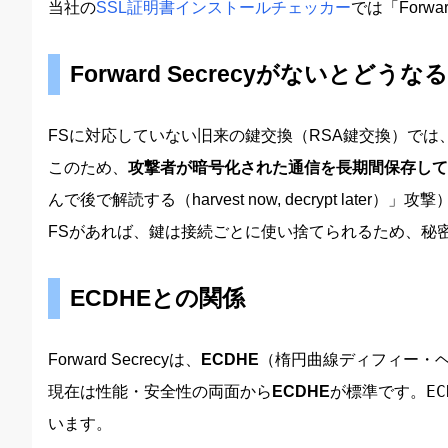
当社の
SSL証明書インストールチェッカー
では「Forw
Forward Secrecyがないとどうな
FSに対応していない旧来の鍵交換（RSA鍵交換）で
このため、
攻撃者が暗号化された通信を長期間保存して
んで後で解読する（harvest now, decrypt later）」攻撃
FSがあれば、鍵は接続ごとに使い捨てられるため、秘
ECDHEとの関係
Forward Secrecyは、
ECDHE
（楕円曲線ディフィー・
現在は性能・安全性の両面から
ECDHE
が標準です。
EC
います。