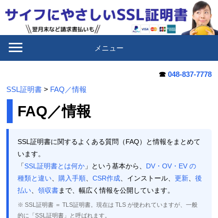
メニュー
☎
048-837-7778
SSL証明書
>
FAQ／情報
FAQ／情報
SSL証明書に関するよくある質問（FAQ）と情報をまとめて
います。
「
SSL証明書とは何か
」という基本から、
DV・OV・EV の
種類と違い
、
購入手順
、
CSR作成
、インストール、
更新
、
後
払い
、
領収書
まで、幅広く情報を公開しています。
※ SSL証明書 ＝ TLS証明書。現在は TLS が使われていますが、一般
的に「SSL証明書」と呼ばれます。