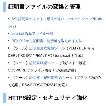
証明書ファイルの変換と管理
SSL証明書のファイル形式の違い（.crt .cer .pem .p7b .pfx
.p12）
opensslでpfxファイル作成
PFX/P12から証明書・秘密鍵を取り出す方法
【ツール】
証明書形式変換ツール
（PEM / DER から
DER / PKCS#7 / PEM / PFX / bundle.crt を生成）
【ツール】
証明書確認ツール
（信頼ストア検証 +
OCSP/CRL オンライン照会 + EV組織詳細）
【ツール】
証明書・秘密鍵 照合ツール
（ブラウザ内のみ
で処理、RSA/ECDSA/Ed25519 対応）
HTTPS設定・セキュリティ強化