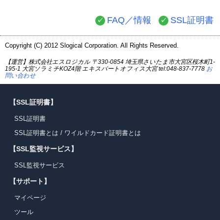
FAQ／情報
SSL証明書
Copyright (C) 2012 Slogical Corporation. All Rights Reserved.
【運営】株式会社エスロジカル 〒330-0854 埼玉県さいたま市大宮区桜木町1-
195-1 大宮ソラミチKOZ4階 エキスパートオフィス大宮 tel:048-837-7778
お
問い合わせ
【SSL証明書】
SSL証明書
SSL証明書とは
/
ワイルドカード証明書とは
【SSL監視サービス】
SSL監視サービス
【サポート】
マイページ
ツール