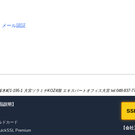
・メール認証
-195-1 大宮ソラミチKOZ4階 エキスパートオフィス大宮 tel:048-837-7
商品説明】
S
ワイルドカード
【会社
kSSL Premium