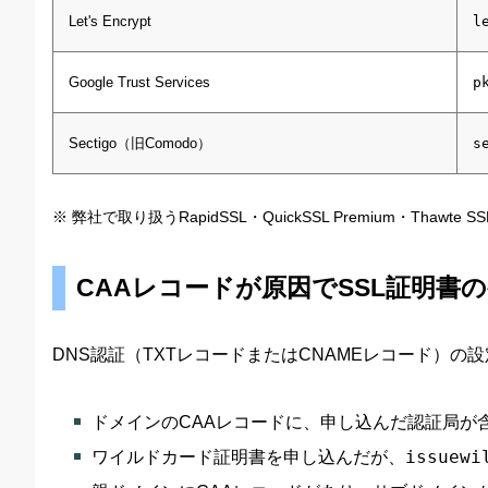
Let's Encrypt
l
Google Trust Services
p
Sectigo（旧Comodo）
s
※ 弊社で取り扱うRapidSSL・QuickSSL Premium・Thawte SS
CAAレコードが原因でSSL証明書
DNS認証（TXTレコードまたはCNAMEレコード）
ドメインのCAAレコードに、申し込んだ認証局が
ワイルドカード証明書を申し込んだが、
issuewi