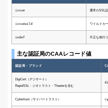
issue
通常のSSL
issuewild
ワイルドカ
iodef
不正な発行
主な認証局のCAAレコード値
認証局・ブランド
C
DigiCert（デジサート）
d
RapidSSL・ジオトラスト・Thawteを含む
Cybertrust（サイバートラスト）
c